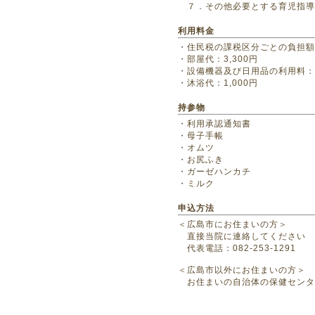
７．その他必要とする育児指導
利用料金
・住民税の課税区分ごとの負担額
・部屋代：3,300円
・設備機器及び日用品の利用料：55
・沐浴代：1,000円
持参物
・利用承認通知書
・母子手帳
・オムツ
・お尻ふき
・ガーゼハンカチ
・ミルク
申込方法
＜広島市にお住まいの方＞
直接当院に連絡してください
代表電話：082-253-1291
＜広島市以外にお住まいの方＞
お住まいの自治体の保健センタ