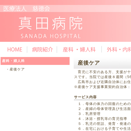
産科・婦人科
産後ケア
・産後ケア
育児に不安のある方、支援が十
スです。当院では産後８週間（5
広島市および近隣自治体にお住
※産後ケア支援事業契約自治体：
サービス内容
１．母体の体力の回復のための
２．産婦の母体管理及び生活面
３．乳房管理
４．沐浴・授乳等の育児指導
５．乳児の世話、発育・発達の
６．在宅における子育てや生活