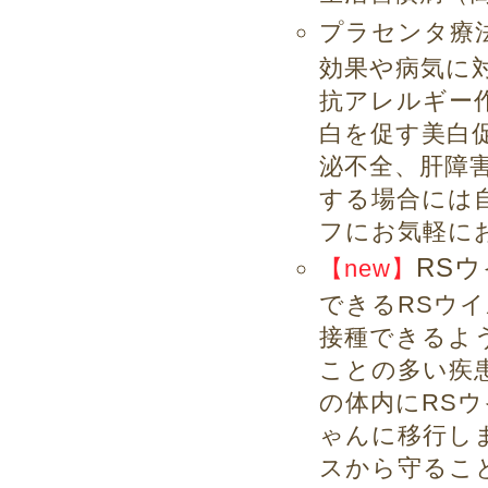
プラセンタ療
効果や病気に
抗アレルギー
白を促す美白
泌不全、肝障
する場合には
フにお気軽に
RS
【new】
できるRSウイ
接種できるよ
ことの多い疾
の体内にRS
ゃんに移行し
スから守るこ