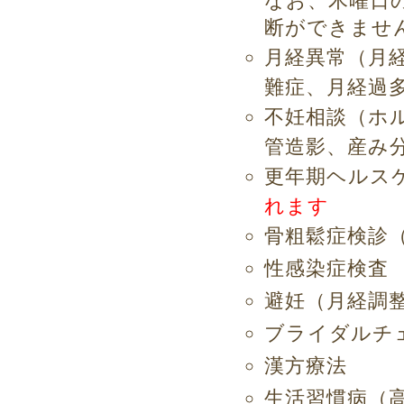
なお、木曜日
断ができませ
月経異常
（月
難症、月経過
不妊相談
（ホ
管造影、産み
更年期ヘルス
れます
骨粗鬆症検診
性感染症検査
避妊
（月経調
ブライダルチ
漢方療法
生活習慣病
（