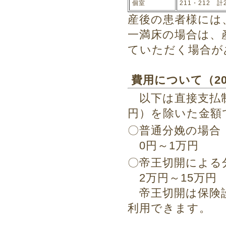
個室
211・212 計
産後の患者様には
一満床の場合は、
ていただく場合が
費用について（202
以下は直接支払制
円）を除いた金額
〇普通分娩の場合
0円～1万円
〇帝王切開による
2万円～15万円
帝王切開は保険診
利用できます。