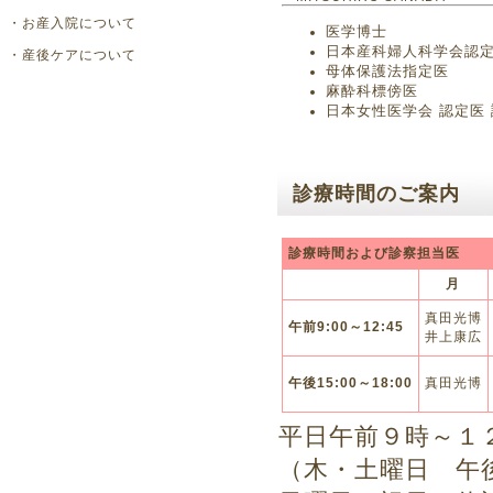
・
お産入院について
医学博士
日本産科婦人科学会認
・
産後ケアについて
母体保護法指定医
麻酔科標傍医
日本女性医学会 認定医
診療時間のご案内
診療時間および診察担当医
月
真田光博
午前9:00～12:45
井上康広
午後15:00～18:00
真田光博
平日午前９時～１
（木・土曜日 午