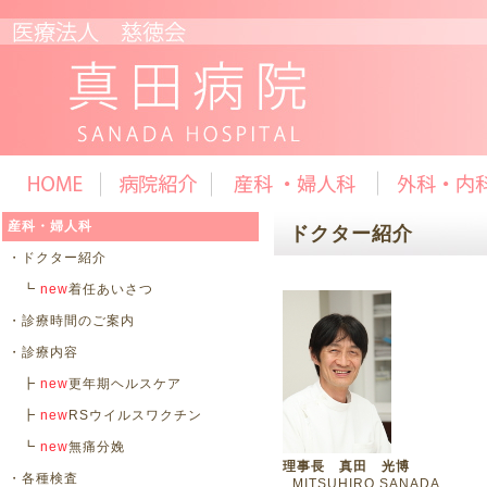
産科・婦人科
ドクター紹介
・
ドクター紹介
┗
new
着任あいさつ
・
診療時間のご案内
・
診療内容
┣
new
更年期ヘルスケア
┣
new
RSウイルスワクチン
┗
new
無痛分娩
理事長 真田 光博
・
各種検査
MITSUHIRO SANADA