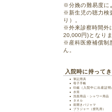
※分娩の難易度に
※新生児の聴力検
り）。
※外来診察時間外に
20,000円)となり
※産科医療補償制度
ん。
入院時に持ってき
筆記用具
母子手帳
（入院中に出産証明
印鑑
水筒
洗面用品・シャワー用品
タオル
前開きパジャマ
ブラジャー（授乳用）