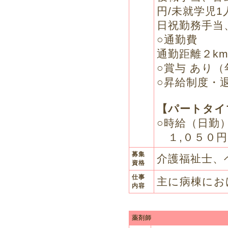
円/未就学児1
日祝勤務手当
○通勤費
通勤距離２k
○賞与 あり（
○昇給制度・
【パートタイ
○時給（日勤
１,０５０円
募集
介護福祉士、
資格
仕事
主に病棟にお
内容
薬剤師