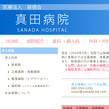
求人情報
現在（2024年3月）当院では
特に夜勤ができる看護師、准看
・求人内容
また、助産師の方の募集も強化し
助産師
※お問い合わせ・応募の秘密は
※病院見学にも随時対応いたし
正看護師・准看護師
看護補助（ケアワーカー）
求人情報についてのお問
薬剤師（
）
パート※扶養枠内可
082-253-1291
saiyo@sanada-hp.com
・社会保険について
助産師・正看護師・准看護師