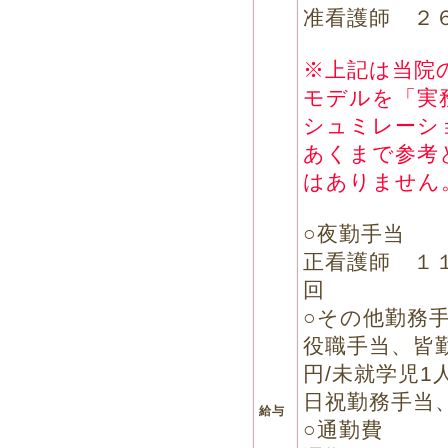
准看護師 ２
※上記は当院
モデルを「実
シュミレーシ
あくまで参考
はありません
○夜勤手当
正看護師 １
回
○その他勤務
役職手当、皆勤
円/未就学児1
日祝勤務手当
給与
○通勤費