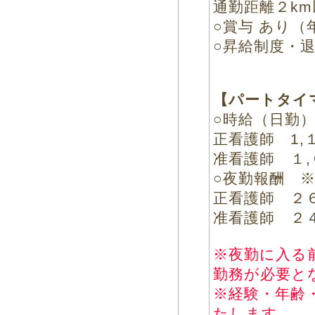
通勤距離２k
○賞与 あり（
○昇給制度・退
【パートタイ
○時給（日勤
正看護師 1,
准看護師 １,
○夜勤報酬 
正看護師 ２６
准看護師 ２４
※夜勤に入る
勤務が必要と
※経験・年齢
たします。