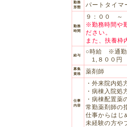
勤務
パートタイマ
形態
９：００ ～
※勤務時間や
勤務
時間
ださい。
また、扶養枠
○時給 ※通
給与
1,８００円
募集
薬剤師
資格
・外来院内処
・病棟入院処
・病棟配置薬
仕事
内容
常勤薬剤師の
仕事からはじ
未経験の方や