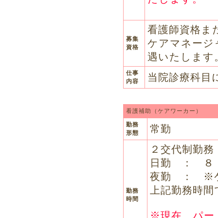
看護師資格ま
募集
ケアマネージ
資格
遇いたします
仕事
当院診療科目
内容
看護補助（ケアワーカー）
勤務
常勤
形態
２交代制勤務
日勤 ： ８
夜勤 ： ※
上記勤務時間
勤務
時間
※現在、パー