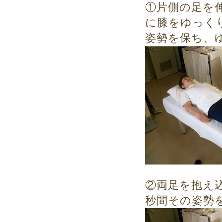
①片側の足を
に膝をゆっく
姿勢を保ち、
②両足を抱え
秒間その姿勢